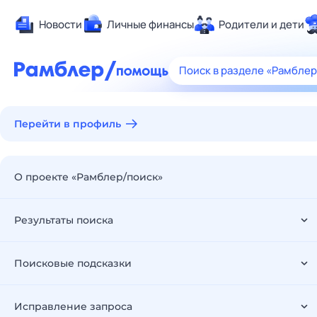
Новости
Личные финансы
Родители и дети
Здоровье
Поиск в разделе «Рамбле
Развлечения 
Дом и уют
Перейти в профиль
Спорт
Карьера
Авто
О проекте «Рамблер/поиск»
Технологии и
Жизненные с
Результаты поиска
Сберегаем в
Гороскопы
Поисковые подсказки
Исправление запроса