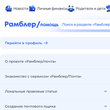
Новости
Личные финансы
Родители и дети
Здоровье
Поиск в разделе «Рамблер
Развлечения 
Дом и уют
Перейти в профиль
Спорт
Карьера
Авто
О проекте «Рамблер/почта»
Технологии и
Жизненные с
Знакомство с сервисом «Рамблер/Почта»
Сберегаем в
Гороскопы
Локальные правовые статьи
Создание почтового ящика