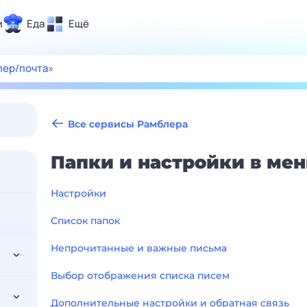
и
Еда
Ещё
Почта
лер/почта»
ия и отдых
Поиск
Погода
Все сервисы Рамблера
ТВ-программа
Папки и настройки в ме
и и тренды
Настройки
 ситуации
Список папок
 вместе
Непрочитанные и важные письма
Помощь
Выбор отображения списка писем
Дополнительные настройки и обратная связь