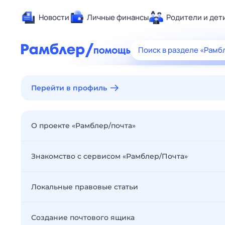
Новости
Личные финансы
Родители и дет
Здоровье
Поиск в разделе «Рамб
Развлечен
Дом и уют
Перейти в профиль
Спорт
Карьера
Авто
О проекте «Рамблер/почта»
Технологи
Жизненные
Знакомство с сервисом «Рамблер/Почта»
Сберегаем
Гороскопы
Локальные правовые статьи
Создание почтового ящика